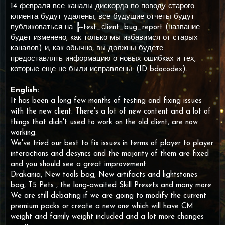
14 февраля все каналы дискорда по поводу старого
клиента будут удалены, все будущие отчеты будут
публиковаться на ╠-test_сlient_bug_report (название
будет изменено, как только мы избавимся от старых
каналов) и, как обычно, вы должны будете
предоставлять информацию о новых ошибках и тех,
которые еще не были исправлены. (ID bdocodex).
English:
It has been a long few months of testing and fixing issues
with the new client. There's a lot of new content and a lot of
things that didn't used to work on the old client, are now
working.
We've tried our best to fix issues in terms of player to player
interactions and desyncs and the majority of them are fixed
and you should see a great improvement.
Drakania, New tools bag, New artifacts and lightstones
bag, T5 Pets , the long-awaited Skill Presets and many more.
We are still debating if we are going to modify the current
premium packs or create a new one which will have CM
weight and family weight included and a lot more changes