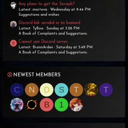
Any plans to get the Seraph?
Latest: morteva
Wednesday at 9:44 PM
Suggestions and wishes
Discord link unvalid or im banned
Latest: TyBoo
Sunday at 3:26 PM
A Book of Complaints and Suggestions.
Cannot join Discord server.
B
Latest: BrannArden
Saturday at 5:49 PM
A Book of Complaints and Suggestions.
NEWEST MEMBERS
C
N
D
S
T
T
B
1