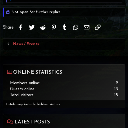
e
a
c
Not open for further replies.
t
i
o
Facebook
Twitter
Reddit
Pinterest
Tumblr
WhatsApp
Email
Link
Share:
n
s
:
News / Events
ONLINE STATISTICS
Members online
2
Guests online
13
Total visitors
15
Totals may include hidden visitors.
LATEST POSTS