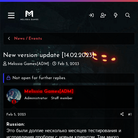
News / Events
New version update [14.02.2023]
T
S
Melissia Games[ADM]
Feb 5, 2023
h
t
r
a
Not open for further replies.
e
r
a
t
d
Melissia Games[ADM]
d
s
a
Administrator
Staff member
t
t
a
e
r
Feb 5, 2023
#1
t
Russian:
e
r
Это были долгие несколько месяцев тестирования и
исправления проблем с новым клиентом. Там много